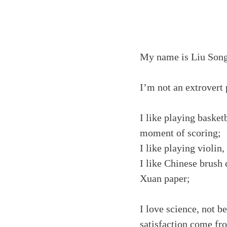
My name is Liu Song
I’m not an extrovert 
I like playing basketb
moment of scoring;
I like playing violin
I like Chinese brush 
Xuan paper;
I love science, not b
satisfaction come fro