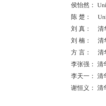
侯怡然：
Uni
陈
楚：
Uni
刘
真：
清
刘
楠： 清
方
言： 清
李张强： 清
李天一： 清
谢恒义： 清