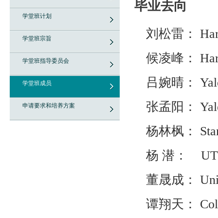
毕业去向
学堂班计划
刘松雷：
Har
学堂班宗旨
候凌峰：
Har
学堂班指导委员会
吕婉晴：
Yal
学堂班成员
张孟阳：
Yal
申请要求和培养方案
杨林枫：
Sta
杨
潜：
UT
董晟成：
Uni
谭翔天：
Co