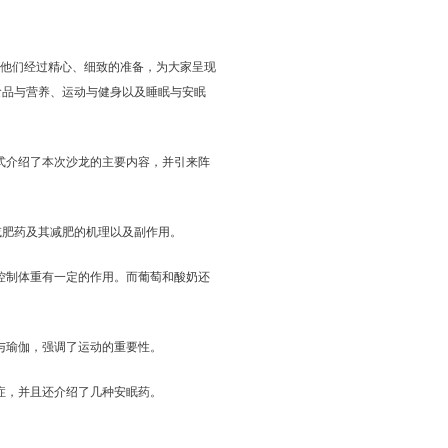
持。他们经过精心、细致的准备，为大家呈现
、食品与营养、运动与健身以及睡眠与安眠
式介绍了本次沙龙的主要内容，并引来阵
这两种减肥药及其减肥的机理以及副作用。
控制体重有一定的作用。而葡萄和酸奶还
与瑜伽，强调了运动的重要性。
症，并且还介绍了几种安眠药。