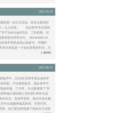
2015-10-24
学期的第一次正式活动。首先大家热烈
回归，让人欣喜。 此次的学术沙龙由
Splicing的历史、工作机制、识
沿研究方向。 (Illustration of
出席了沙龙，与全体学堂班成员认真参与、仔细听
识。这次学术沙龙也是一个知识背景的补充，为
MORE
2015-09-13
歌声中，2015年清华学堂生命科学
聚的时刻，节目精彩纷呈，观众掌声不
歌曲串烧、三句半，为大家展现了“学
带领大家回顾上世纪80-90年代流
别本科生活，告别学堂班。每位毕业生都
家发言中出现频率最高的词。字里行间，
始思考，自己要怎样把接下来的日子过得