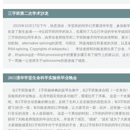
三字班第二次学术沙龙
2015年10月17日下午，秋意渐浓，学堂班的同学们齐聚清华学堂，参加新
欢迎了新生血液——9位四字班同学的加入，也看到了几位已毕业的学长学姐
三字班的8位同学承办，由李珍老师指导和二字班陈修齐同学的友情帮助，展示了关于
别机制、alternative splicing的原理、与癌症、阿兹海默症和衰老的关联，以及最新的前
RNA splicing. Copyrights of wikipedia.) 李珍老师和刘栋老师
讲，对splicing这一RNA processing中的重要步骤又有了细节上的新认
下一周施一公老师关于splicesome的座谈做了铺垫...
2015清华学堂生命科学实验班毕业晚会
在2字班陈修齐、1字班杨林枫的提琴合奏中，在2字班集体合唱《一生有你》的
实验班的毕业晚会，在清华园宾馆的多功能厅，缓缓拉开了序幕。 这是一个欢
绝。有1字班生动形象的舞台剧，反映了生科人在实验室的喜怒哀乐；有3字班的
霸”们的另一面；有刘栋老师的口琴独奏，让大家耳目一新；此外，还有施一公老师
行音乐的演变，令人收获颇丰。 这是一个离别的时刻，1字班的同学们将要告
获得了刘栋老师颁发的毕业纪念礼，并发表了感言。“感谢”、“成长”成为了大
大家都能感受到1字班同学对于学堂班的不舍，更让2字班和3字班的同学们开