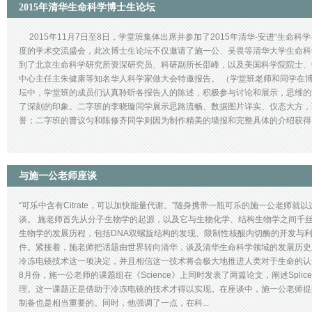
2015年清华生命科学博士生论坛
2015年11月7日至8日，学堂班集体出席并参加了2015年清华-安进“生命科
度的学术交流盛会，此次博士生论坛不仅邀请了施一公、吴畏等清华大学生命科
到了北京生命科学研究所资深研究员、科研副所长邵峰，以及美国科学院院士、
中心主任主朱健康等知名华人科学家做大会特邀报告。 （学堂班老师和同学
坛中，学堂班的成员们认真聆听各报告人的陈述，积极参与讨论和展示，思维的
了深刻的印象。二字班的李晓璇同学展示思路流畅、数据图片详实、仪态大方，获
誉；二字班的曹议匀和陈修齐同学则因为制作精美的墙报和完整具体的介绍获得了
与施一公老师座谈
“可乐中含有Citrate，可以加快能量代谢。”随身携带一瓶可乐的施一公老师
谈。 施老师首先从分子生物学的起源，以及它与生物化学、结构生物学之间千
生物学的发展历程，包括DNA双螺旋结构的发现、限制性核酸内切酶的开发与利
件。紧接着，施老师把话题由世界转向清华，谈及清华生命科学领域的发展历史
冷冻电镜技术这一项决定，并且相信这一技术将会极大地推进人类对于生命的认识
8月份，施一公老师的课题组在《Science》上同时发表了两篇论文，阐述Spliceoso
理。这一课题正是借助于冷冻电镜的技术才得以实现。在座谈中，施一公老师提
制备也是相当重要的。同时，他强调了一点，在科...