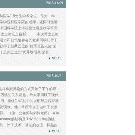
2015-11-09
学与医学”博士生学术论坛。作为一年一
学学院和医学院的老师，还同时邀请
中国科学院上海植物逆境生物学研究
在博士生论坛上合影） 本次博士生论
活力和朝气给参会的老师同学们留下
得了总共五位的“优秀报告人奖”荣
总共五位的“优秀墙报奖”荣誉。
MORE
2015-10-31
就以这样幽默风趣的方式开始了下午的座
丝万缕的关系说起，带大家回顾了现代
用、重组DNA技术的发明等里程碑事
及现状。他非常庆幸当初做出了发展
。 （施一公老师与刘栋老师） 今年
me的结构及RNA Splicing的机
到，除了技术、算法的改进，样品的
MORE